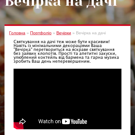
Вечірка на дачі
Головна
»
Портфоліо
»
Вечірки
»
Вечірка на дачі
Святкування на дачі теж може бути красивим!
Навіть із мінімальними декораціями Ваша
"Вечірка" перетвориться на яскраве святкування
без зайвих клопотів. Прості та апетитні закуски,
улюблений коктейль від бармена та гарна музика
зробить Ваш день неперевершеним.