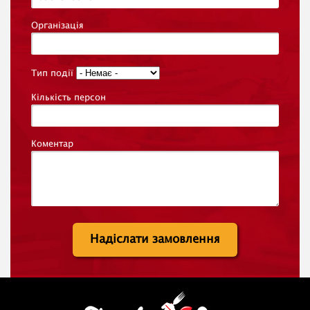
Організація
Тип події
Кількість персон
Коментар