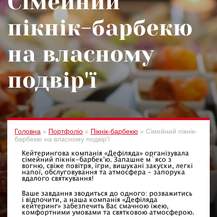
Сімейний
пікнік-барбекю
на власному
подвір'ї
Головна
»
Портфоліо
»
Пікнік-барбекю
»
Сімейний пікнік-
барбекю на власному подвір'ї
Кейтерингова компанія «Дефіляда» організувала
сімейний пікнік-барбек'ю. Запашне м`ясо з
вогню, свіже повітря, ігри, вишукані закуски, легкі
напої, обслуговування та атмосфера - запорука
вдалого святкування!
Ваше завдання зводиться до одного: розважитись
і відпочити, а наша компанія «Дефіляда
кейтеринг» забезпечить Вас смачною їжею,
комфортними умовами та святковою атмосферою.