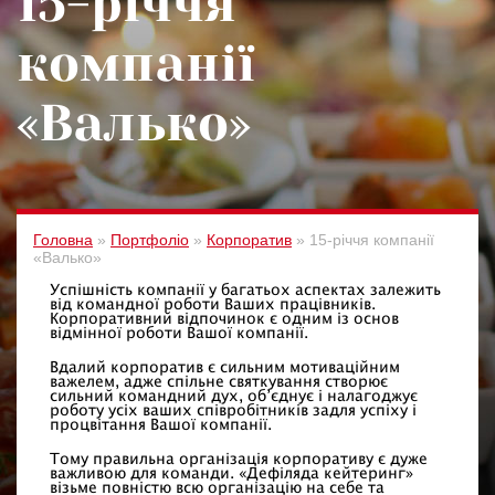
15-річчя
компанії
«Валько»
Головна
»
Портфоліо
»
Корпоратив
»
15-річчя компанії
«Валько»
Успішність компанії у багатьох аспектах залежить
від командної роботи Ваших працівників.
Корпоративний відпочинок є одним із основ
відмінної роботи Вашої компанії.
Вдалий корпоратив є сильним мотиваційним
важелем, адже спільне святкування створює
сильний командний дух, об’єднує і налагоджує
роботу усіх ваших співробітників задля успіху і
процвітання Вашої компанії.
Тому правильна організація корпоративу є дуже
важливою для команди. «Дефіляда кейтеринг»
візьме повністю всю організацію на себе та