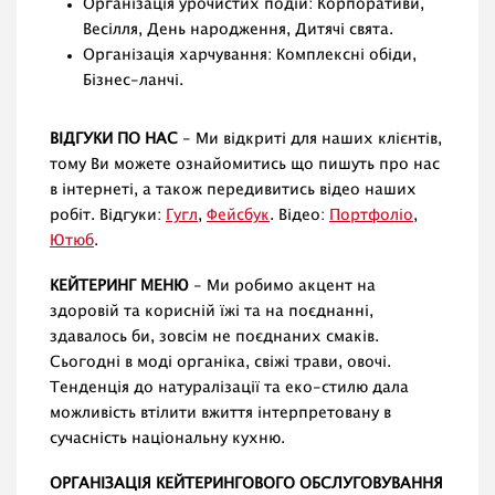
Організація урочистих подій: Корпоративи,
Весілля, День народження, Дитячі свята.
Організація харчування: Комплексні обіди,
Бізнес-ланчі.
ВІДГУКИ ПО НАС
- Ми відкриті для наших клієнтів,
тому Ви можете ознайомитись що пишуть про нас
в інтернеті, а також передивитись відео наших
робіт. Відгуки:
Гугл
,
Фейсбук
. Відео:
Портфоліо
,
Ютюб
.
КЕЙТЕРИНГ МЕНЮ
- Ми робимо акцент на
здоровій та корисній їжі та на поєднанні,
здавалось би, зовсім не поєднаних смаків.
Сьогодні в моді органіка, свіжі трави, овочі.
Тенденція до натуралізації та еко-стилю дала
можливість втілити вжиття інтерпретовану в
сучасність національну кухню.
ОРГАНІЗАЦІЯ КЕЙТЕРИНГОВОГО ОБСЛУГОВУВАННЯ