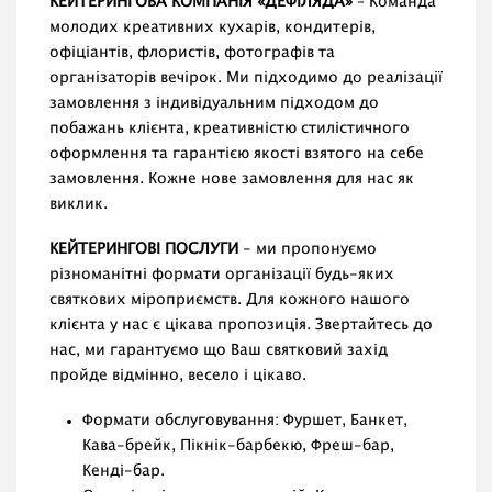
КЕЙТЕРИНГОВА КОМПАНІЯ «ДЕФІЛЯДА»
– Команда
молодих креативних кухарів, кондитерів,
офіціантів, флористів, фотографів та
організаторів вечірок. Ми підходимо до реалізації
замовлення з індивідуальним підходом до
побажань клієнта, креативністю стилістичного
оформлення та гарантією якості взятого на себе
замовлення. Кожне нове замовлення для нас як
виклик.
КЕЙТЕРИНГОВІ ПОСЛУГИ
- ми пропонуємо
різноманітні формати організації будь-яких
святкових міроприємств. Для кожного нашого
клієнта у нас є цікава пропозиція. Звертайтесь до
нас, ми гарантуємо що Ваш святковий захід
пройде відмінно, весело і цікаво.
Формати обслуговування: Фуршет, Банкет,
Кава-брейк, Пікнік-барбекю, Фреш-бар,
Кенді-бар.